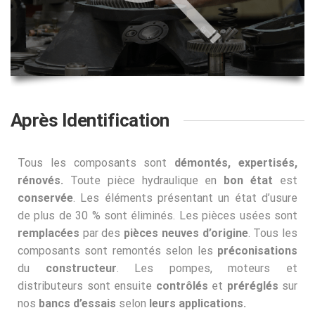
Après Identification
Tous les composants sont
démontés, expertisés,
rénovés.
Toute pièce hydraulique en
bon état
est
conservée
. Les éléments présentant un état d’usure
de plus de 30 % sont éliminés. Les pièces usées sont
remplacées
par des
pièces neuves d’origine
. Tous les
composants sont remontés selon les
préconisations
du
constructeur
. Les pompes, moteurs et
distributeurs sont ensuite
contrôlés
et
préréglés
sur
nos
bancs d’essais
selon
leurs applications.